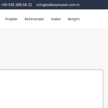
+90 536 288 68 22
info@selbayinsaat.com.tr
Projeler
Referanslar
Galeri
İletişim